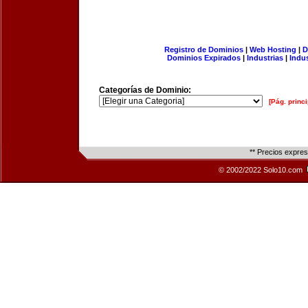
Registro de Dominios
|
Web Hosting
|
D
Dominios Expirados
|
Industrias
|
Indu
Categorías de Dominio:
[Pág. princi
** Precios expre
© 2002/2022 Solo10.com