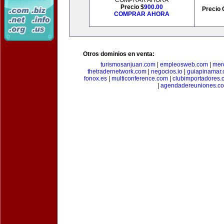
COMPRAR AHORA
Precio $
900.00
Precio 
COMPRAR AHORA
Otros dominios en venta:
turismosanjuan.com
|
empleosweb.com
|
mer
thetradernetwork.com
|
negocios.io
|
guiapinamar
fonox.es
|
multiconference.com
|
clubimportadores.
|
agendadereuniones.c