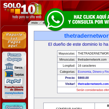
thetradernetwo
El dueño de este dominio lo ha
Mayusculas:
THETRADERNETWOR
Minusculas:
thetradernetwork.com
Longitud:
16 caracteres
Categorias:
Economia, Dinero y Fi
Precio:
$900.00
Visitar!
thetradernetwork.com
Serán consideradas ofer
R