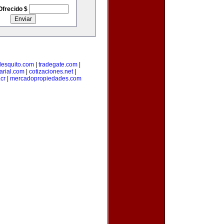
Ofrecido $
lesquito.com
|
tradegate.com
|
rial.com
|
cotizaciones.net
|
cr
|
mercadopropiedades.com