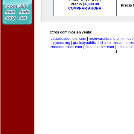
COMPRAR AHORA
Precio $
4,800.00
Precio 
COMPRAR AHORA
Otros dominios en venta:
calzadosdemujer.com
|
reservanatural.org
|
inmueb
pymes.org
|
graficaypublicidad.com
|
zonaempresa
zonaindustrias.com
|
clubdesocios.com
|
turismo.co.
|