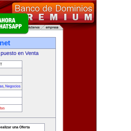
net
 puesto en Venta
T
ias
,
Negocios
tas
ealizar una Oferta