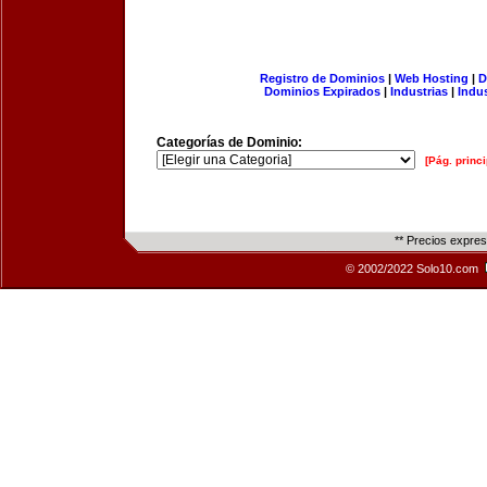
Registro de Dominios
|
Web Hosting
|
D
Dominios Expirados
|
Industrias
|
Indu
Categorías de Dominio:
[Pág. princi
** Precios expre
© 2002/2022 Solo10.com