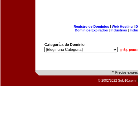
Registro de Dominios
|
Web Hosting
|
D
Dominios Expirados
|
Industrias
|
Indu
Categorías de Dominio:
[Pág. princi
** Precios expre
© 2002/2022 Solo10.com