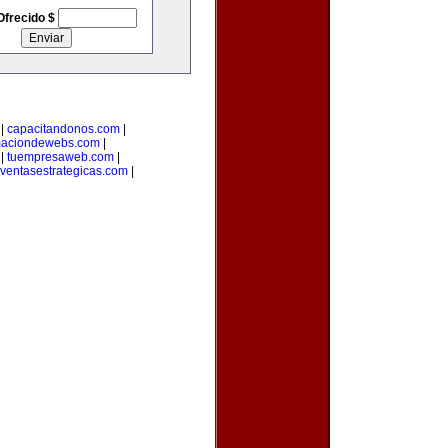
Ofrecido $
|
capacitandonos.com
|
maciondewebs.com
|
|
tuempresaweb.com
|
ventasestrategicas.com
|