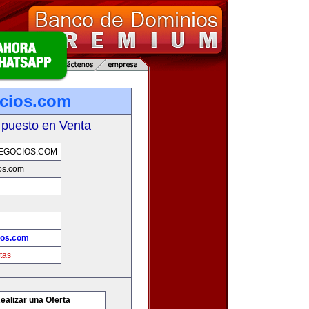
cios.com
 puesto en Venta
EGOCIOS.COM
os.com
ios.com
tas
ealizar una Oferta