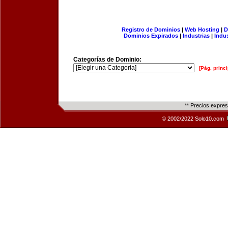
Registro de Dominios
|
Web Hosting
|
D
Dominios Expirados
|
Industrias
|
Indu
Categorías de Dominio:
[Pág. princi
** Precios expre
© 2002/2022 Solo10.com