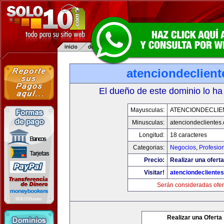
atenciondeclien
El dueño de este dominio lo ha
Mayusculas:
ATENCIONDECLIE
Minusculas:
atenciondeclientes
Longitud:
18 caracteres
Categorias:
Negocios
,
Profesio
Precio:
Realizar una oferta
Visitar!
atenciondecliente
Serán consideradas ofer
Realizar una Oferta