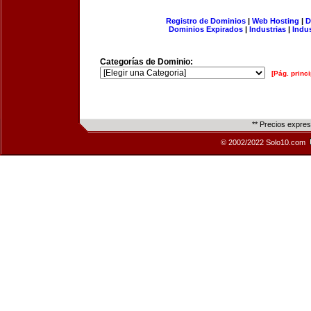
Registro de Dominios
|
Web Hosting
|
D
Dominios Expirados
|
Industrias
|
Indu
Categorías de Dominio:
[Pág. princi
** Precios expre
© 2002/2022 Solo10.com