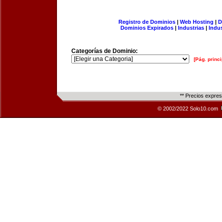
Registro de Dominios
|
Web Hosting
|
D
Dominios Expirados
|
Industrias
|
Indu
Categorías de Dominio:
[Pág. princi
** Precios expre
© 2002/2022 Solo10.com