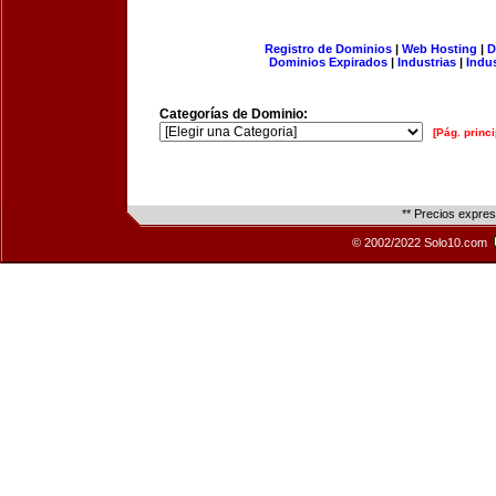
Registro de Dominios
|
Web Hosting
|
D
Dominios Expirados
|
Industrias
|
Indu
Categorías de Dominio:
[Pág. princi
** Precios expre
© 2002/2022 Solo10.com