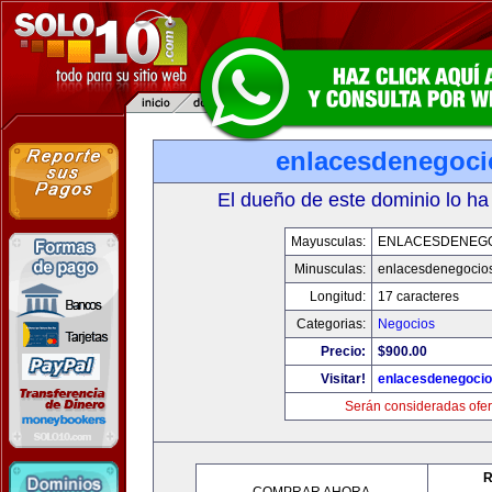
enlacesdenegoc
El dueño de este dominio lo ha
Mayusculas:
ENLACESDENEG
Minusculas:
enlacesdenegocio
Longitud:
17 caracteres
Categorias:
Negocios
Precio:
$900.00
Visitar!
enlacesdenegoci
Serán consideradas ofer
R