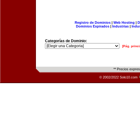
Registro de Dominios
|
Web Hosting
|
D
Dominios Expirados
|
Industrias
|
Indu
Categorías de Dominio:
[Pág. princi
** Precios expre
© 2002/2022 Solo10.com