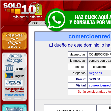
comercioenre
El dueño de este dominio lo ha
Mayusculas:
COMERCIOEN
Minusculas:
comercioenred.
Longitud:
13 caracteres
Categorias:
Negocios
Precio:
$799.00
Visitar!
comercioenred
Serán consideradas ofer
R