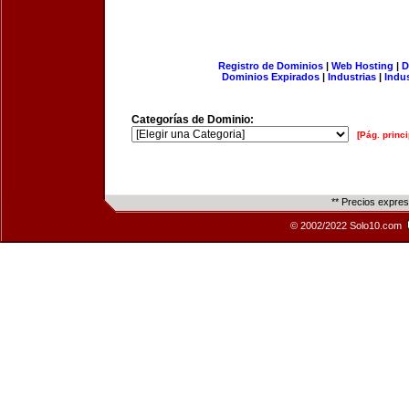
Registro de Dominios
|
Web Hosting
|
D
Dominios Expirados
|
Industrias
|
Indu
Categorías de Dominio:
[Pág. princi
** Precios expre
© 2002/2022 Solo10.com