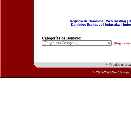
Registro de Dominios
|
Web Hosting
|
D
Dominios Expirados
|
Industrias
|
Indu
Categorías de Dominio:
[Pág. princi
** Precios expre
© 2002/2022 Solo10.com