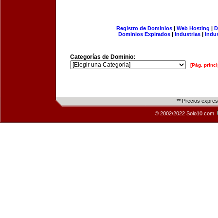
Registro de Dominios
|
Web Hosting
|
D
Dominios Expirados
|
Industrias
|
Indu
Categorías de Dominio:
[Pág. princi
** Precios expre
© 2002/2022 Solo10.com