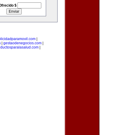
Ofrecido $
licidadparamovil.com
|
m
|
gestaodenegocios.com
|
uductosparalasalud.com
|