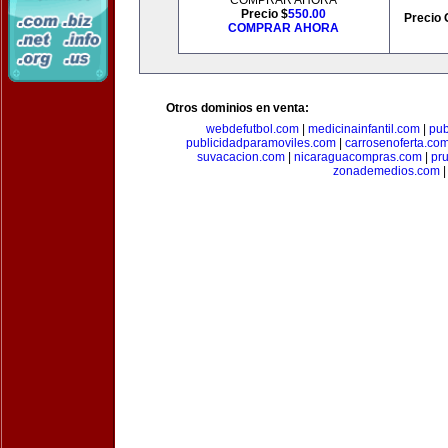
COMPRAR AHORA
Precio $
550.00
Precio 
COMPRAR AHORA
Otros dominios en venta:
webdefutbol.com
|
medicinainfantil.com
|
pub
publicidadparamoviles.com
|
carrosenoferta.co
suvacacion.com
|
nicaraguacompras.com
|
pr
zonademedios.com
|