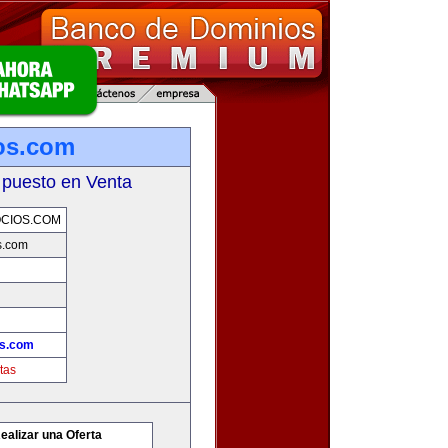
os.com
 puesto en Venta
CIOS.COM
s.com
os.com
tas
ealizar una Oferta