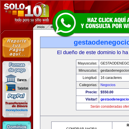
gestaodenegoci
El dueño de este dominio lo ha
Mayusculas:
GESTAODENEGO
Minusculas:
gestaodenegocio
Longitud:
16 caracteres
Categorias:
Negocios
Precio:
$550.00
Visitar!
gestaodenegoci
Serán consideradas ofer
R