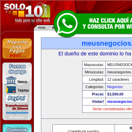
meusnegocios
El dueño de este dominio lo ha
Mayusculas:
MEUSNEGOCI
Minusculas:
meusnegocios
Longitud:
12 caracteres
Categorias:
Negocios
Precio:
$3,500.00
Visitar!
meusnegocios
Serán consideradas ofer
R