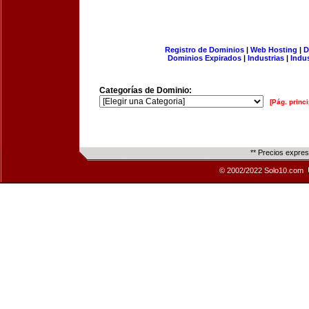
Registro de Dominios
|
Web Hosting
|
D
Dominios Expirados
|
Industrias
|
Indu
Categorías de Dominio:
[Pág. princi
** Precios expre
© 2002/2022 Solo10.com