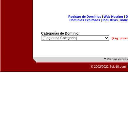
Registro de Dominios
|
Web Hosting
|
D
Dominios Expirados
|
Industrias
|
Indu
Categorías de Dominio:
[Pág. princi
** Precios expre
© 2002/2022 Solo10.com