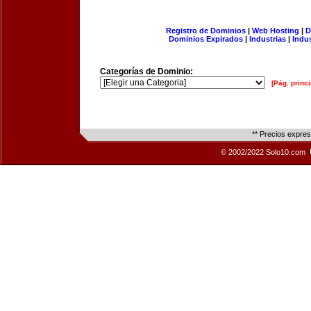
Registro de Dominios
|
Web Hosting
|
D
Dominios Expirados
|
Industrias
|
Indu
Categorías de Dominio:
[Pág. princi
** Precios expre
© 2002/2022 Solo10.com