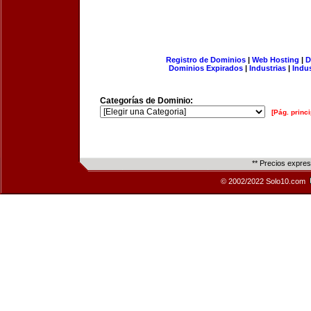
Registro de Dominios
|
Web Hosting
|
D
Dominios Expirados
|
Industrias
|
Indu
Categorías de Dominio:
[Pág. princi
** Precios expre
© 2002/2022 Solo10.com