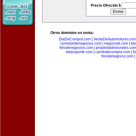
Precio Ofrecido $
Otros dominios en venta:
DiaDeCompra.com
|
VentaDeAutomotores.co
corredordenegocios.com
|
negociofx.com
|
bi
forodenegocios.com
|
propiedadesrurales.co
etransporte.com
|
carritodecompra.com
|
f
forodenegocio.com
|