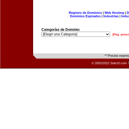
Registro de Dominios
|
Web Hosting
|
D
Dominios Expirados
|
Industrias
|
Indu
Categorías de Dominio:
[Pág. princi
** Precios expre
© 2002/2022 Solo10.com