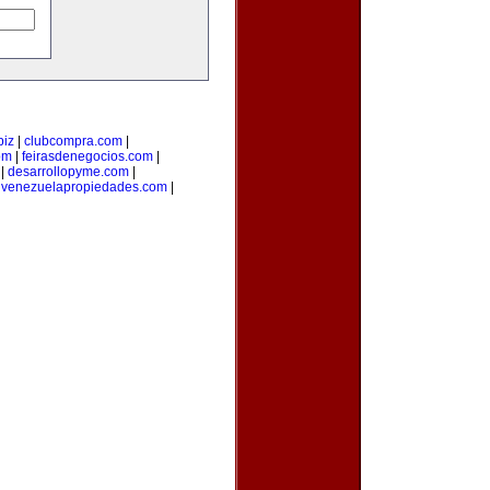
biz
|
clubcompra.com
|
om
|
feirasdenegocios.com
|
|
desarrollopyme.com
|
|
venezuelapropiedades.com
|