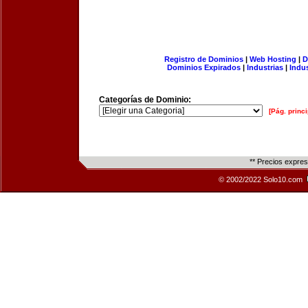
Registro de Dominios
|
Web Hosting
|
D
Dominios Expirados
|
Industrias
|
Indu
Categorías de Dominio:
[Pág. princi
** Precios expre
© 2002/2022 Solo10.com