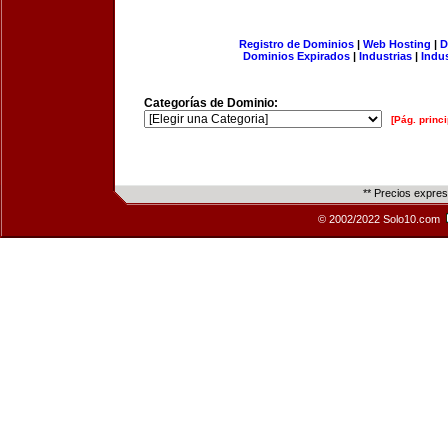
Registro de Dominios
|
Web Hosting
|
D
Dominios Expirados
|
Industrias
|
Indu
Categorías de Dominio:
[Pág. princi
** Precios expre
© 2002/2022 Solo10.com