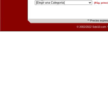
[Pág. princi
** Precios expre
© 2002/2022 Solo10.com