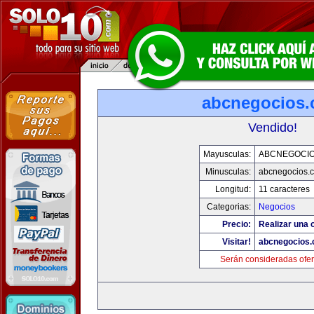
abcnegocios
Vendido!
Mayusculas:
ABCNEGOCI
Minusculas:
abcnegocios.
Longitud:
11 caracteres
Categorias:
Negocios
Precio:
Realizar una o
Visitar!
abcnegocios
Serán consideradas ofer