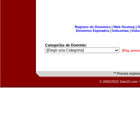
Registro de Dominios
|
Web Hosting
|
D
Dominios Expirados
|
Industrias
|
Indu
Categorías de Dominio:
[Pág. princi
** Precios expre
© 2002/2022 Solo10.com