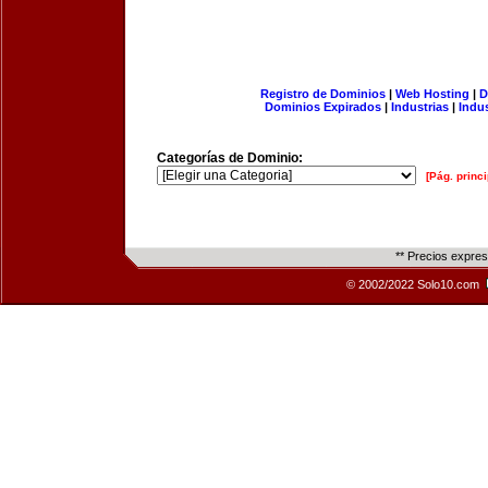
Registro de Dominios
|
Web Hosting
|
D
Dominios Expirados
|
Industrias
|
Indu
Categorías de Dominio:
[Pág. princi
** Precios expre
© 2002/2022 Solo10.com