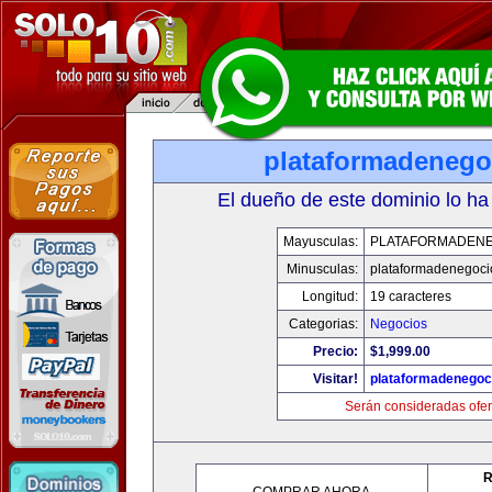
plataformadenego
El dueño de este dominio lo ha
Mayusculas:
PLATAFORMADEN
Minusculas:
plataformadenegoc
Longitud:
19 caracteres
Categorias:
Negocios
Precio:
$1,999.00
Visitar!
plataformadenegoc
Serán consideradas ofer
R