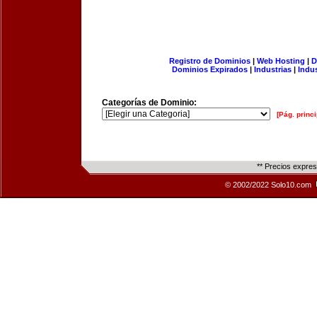
Registro de Dominios
|
Web Hosting
|
D
Dominios Expirados
|
Industrias
|
Indu
Categorías de Dominio:
[Pág. princi
** Precios expre
© 2002/2022 Solo10.com