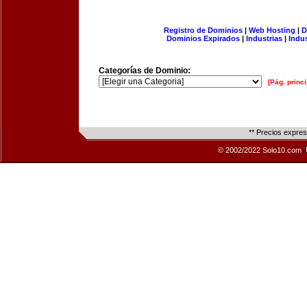
Registro de Dominios
|
Web Hosting
|
D
Dominios Expirados
|
Industrias
|
Indu
Categorías de Dominio:
[Pág. princi
** Precios expre
© 2002/2022 Solo10.com