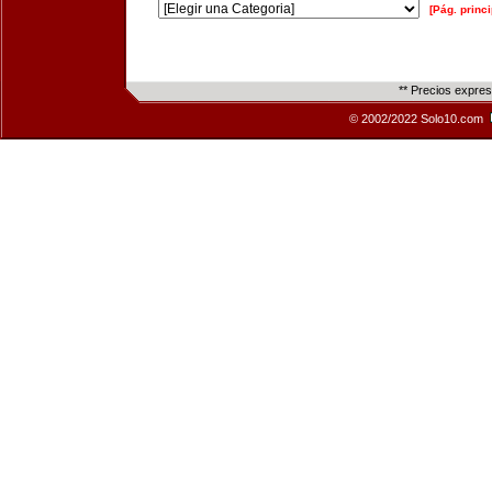
[Pág. princi
** Precios expre
© 2002/2022 Solo10.com