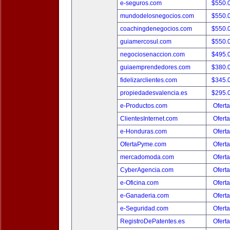
e-seguros.com
$550.
mundodelosnegocios.com
$550.
coachingdenegocios.com
$550.
guiamercosul.com
$550.
negociosenaccion.com
$495.
guiaemprendedores.com
$380.
fidelizarclientes.com
$345.
propiedadesvalencia.es
$295.
e-Productos.com
Oferta
ClientesInternet.com
Oferta
e-Honduras.com
Oferta
OfertaPyme.com
Oferta
mercadomoda.com
Oferta
CyberAgencia.com
Oferta
e-Oficina.com
Oferta
e-Ganaderia.com
Oferta
e-Seguridad.com
Oferta
RegistroDePatentes.es
Oferta