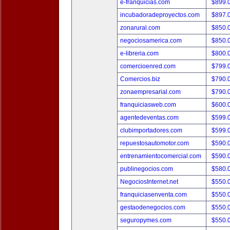
e-franquicias.com
$899.
incubadoradeproyectos.com
$897.
zonarural.com
$850.
negociosamerica.com
$850.
e-libreria.com
$800.
comercioenred.com
$799.
Comercios.biz
$790.
zonaempresarial.com
$790.
franquiciasweb.com
$600.
agentedeventas.com
$599.
clubimportadores.com
$599.
repuestosautomotor.com
$590.
entrenamientocomercial.com
$590.
publinegocios.com
$580.
NegociosInternet.net
$550.
franquiciasenventa.com
$550.
gestaodenegocios.com
$550.
seguropymes.com
$550.