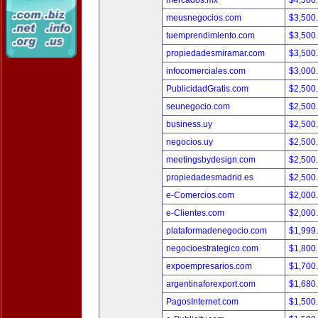
mercados.mx
$4,500
meusnegocios.com
$3,500
tuemprendimiento.com
$3,500
propiedadesmiramar.com
$3,500
infocomerciales.com
$3,000
PublicidadGratis.com
$2,500
seunegocio.com
$2,500
business.uy
$2,500
negocios.uy
$2,500
meetingsbydesign.com
$2,500
propiedadesmadrid.es
$2,500
e-Comercios.com
$2,000
e-Clientes.com
$2,000
plataformadenegocio.com
$1,999
negocioestrategico.com
$1,800
expoempresarios.com
$1,700
argentinaforexport.com
$1,680
PagosInternet.com
$1,500