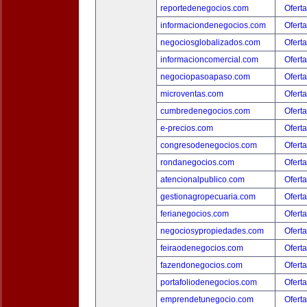
reportedenegocios.com
Oferta
informaciondenegocios.com
Oferta
negociosglobalizados.com
Oferta
informacioncomercial.com
Oferta
negociopasoapaso.com
Oferta
microventas.com
Oferta
cumbredenegocios.com
Oferta
e-precios.com
Oferta
congresodenegocios.com
Oferta
rondanegocios.com
Oferta
atencionalpublico.com
Oferta
gestionagropecuaria.com
Oferta
ferianegocios.com
Oferta
negociosypropiedades.com
Oferta
feiraodenegocios.com
Oferta
fazendonegocios.com
Oferta
portafoliodenegocios.com
Oferta
emprendetunegocio.com
Oferta