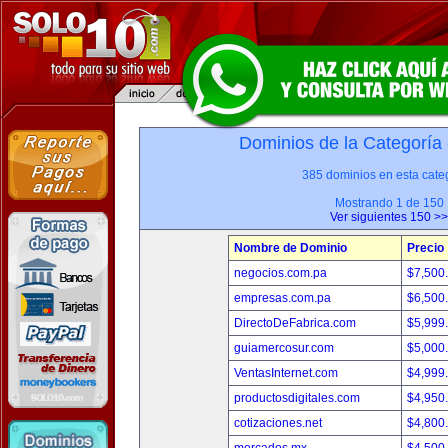
Dominios de la Categoría
385 dominios en esta categ
Mostrando 1 de 150
Ver siguientes 150 >>
Nombre de Dominio
Precio
negocios.com.pa
$7,500
empresas.com.pa
$6,500
DirectoDeFabrica.com
$5,999
guiamercosur.com
$5,000
VentasInternet.com
$4,999
productosdigitales.com
$4,950
cotizaciones.net
$4,800