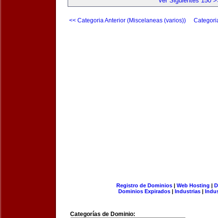
Ver Siguientes 150 >
<< Categoria Anterior (Miscelaneas (varios))
Categori
Registro de Dominios
|
Web Hosting
|
D
Dominios Expirados
|
Industrias
|
Indu
Categorías de Dominio: