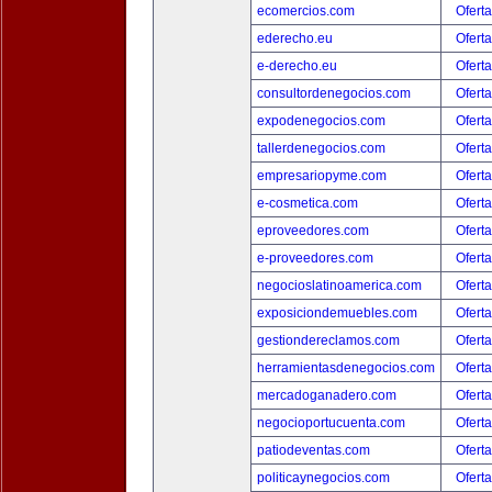
ecomercios.com
Oferta
ederecho.eu
Oferta
e-derecho.eu
Oferta
consultordenegocios.com
Oferta
expodenegocios.com
Oferta
tallerdenegocios.com
Oferta
empresariopyme.com
Oferta
e-cosmetica.com
Oferta
eproveedores.com
Oferta
e-proveedores.com
Oferta
negocioslatinoamerica.com
Oferta
exposiciondemuebles.com
Oferta
gestiondereclamos.com
Oferta
herramientasdenegocios.com
Oferta
mercadoganadero.com
Oferta
negocioportucuenta.com
Oferta
patiodeventas.com
Oferta
politicaynegocios.com
Oferta