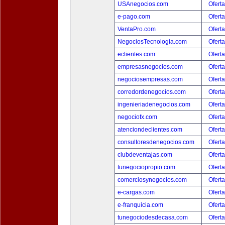
USAnegocios.com
Oferta
e-pago.com
Oferta
VentaPro.com
Oferta
NegociosTecnologia.com
Oferta
eclientes.com
Oferta
empresasnegocios.com
Oferta
negociosempresas.com
Oferta
corredordenegocios.com
Oferta
ingenieriadenegocios.com
Oferta
negociofx.com
Oferta
atenciondeclientes.com
Oferta
consultoresdenegocios.com
Oferta
clubdeventajas.com
Oferta
tunegociopropio.com
Oferta
comerciosynegocios.com
Oferta
e-cargas.com
Oferta
e-franquicia.com
Oferta
tunegociodesdecasa.com
Oferta