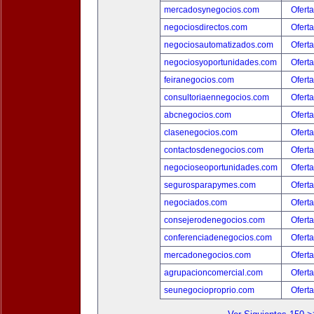
mercadosynegocios.com
Oferta
negociosdirectos.com
Oferta
negociosautomatizados.com
Oferta
negociosyoportunidades.com
Oferta
feiranegocios.com
Oferta
consultoriaennegocios.com
Oferta
abcnegocios.com
Oferta
clasenegocios.com
Oferta
contactosdenegocios.com
Oferta
negocioseoportunidades.com
Oferta
segurosparapymes.com
Oferta
negociados.com
Oferta
consejerodenegocios.com
Oferta
conferenciadenegocios.com
Oferta
mercadonegocios.com
Oferta
agrupacioncomercial.com
Oferta
seunegocioproprio.com
Oferta