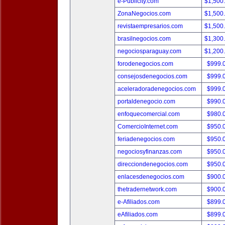
e-Publicity.com
$1,500
ZonaNegocios.com
$1,500
revistaempresarios.com
$1,500
brasilnegocios.com
$1,300
negociosparaguay.com
$1,200
forodenegocios.com
$999.
consejosdenegocios.com
$999.
aceleradoradenegocios.com
$999.
portaldenegocio.com
$990.
enfoquecomercial.com
$980.
ComercioInternet.com
$950.
feriadenegocios.com
$950.
negociosyfinanzas.com
$950.
direcciondenegocios.com
$950.
enlacesdenegocios.com
$900.
thetradernetwork.com
$900.
e-Afiliados.com
$899.
eAfiliados.com
$899.