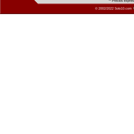
** Precios expre
© 2002/2022 Solo10.com