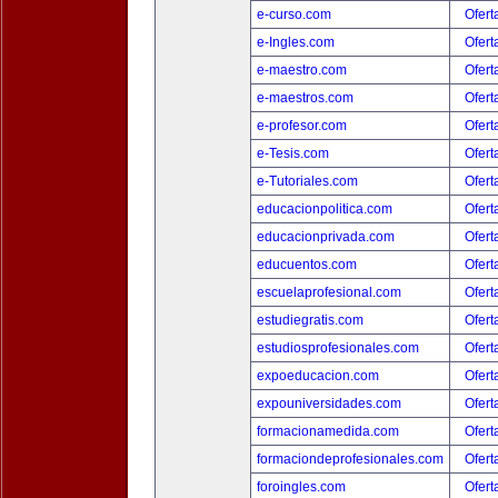
e-curso.com
Ofert
e-Ingles.com
Ofert
e-maestro.com
Ofert
e-maestros.com
Ofert
e-profesor.com
Ofert
e-Tesis.com
Ofert
e-Tutoriales.com
Ofert
educacionpolitica.com
Ofert
educacionprivada.com
Ofert
educuentos.com
Ofert
escuelaprofesional.com
Ofert
estudiegratis.com
Ofert
estudiosprofesionales.com
Ofert
expoeducacion.com
Ofert
expouniversidades.com
Ofert
formacionamedida.com
Ofert
formaciondeprofesionales.com
Ofert
foroingles.com
Ofert