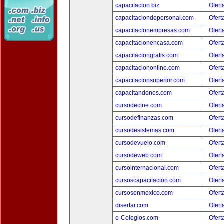
capacitacion.biz
Ofert
capacitaciondepersonal.com
Ofert
capacitacionempresas.com
Ofert
capacitacionencasa.com
Ofert
capacitaciongratis.com
Ofert
capacitaciononline.com
Ofert
capacitacionsuperior.com
Ofert
capacitandonos.com
Ofert
cursodecine.com
Ofert
cursodefinanzas.com
Ofert
cursodesistemas.com
Ofert
cursodevuelo.com
Ofert
cursodeweb.com
Ofert
cursointernacional.com
Ofert
cursoscapacitacion.com
Ofert
cursosenmexico.com
Ofert
disertar.com
Ofert
e-Colegios.com
Ofert