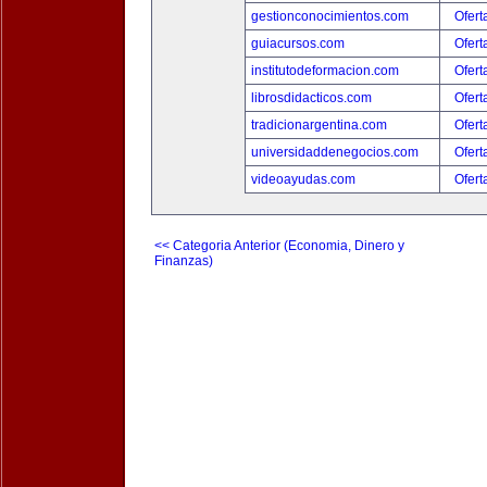
gestionconocimientos.com
Ofert
guiacursos.com
Ofert
institutodeformacion.com
Ofert
librosdidacticos.com
Ofert
tradicionargentina.com
Ofert
universidaddenegocios.com
Ofert
videoayudas.com
Ofert
<< Categoria Anterior (Economia, Dinero y
Finanzas)