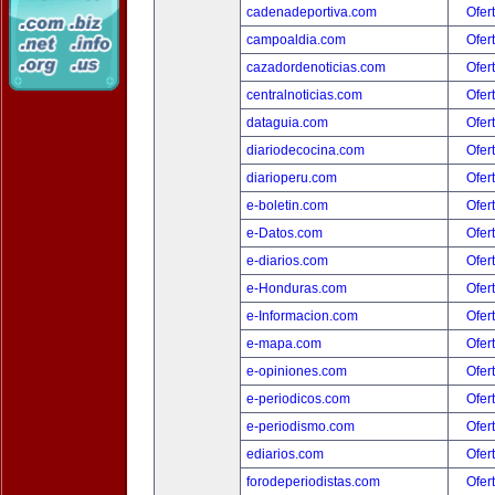
cadenadeportiva.com
Ofer
campoaldia.com
Ofer
cazadordenoticias.com
Ofer
centralnoticias.com
Ofer
dataguia.com
Ofer
diariodecocina.com
Ofer
diarioperu.com
Ofer
e-boletin.com
Ofer
e-Datos.com
Ofer
e-diarios.com
Ofer
e-Honduras.com
Ofer
e-Informacion.com
Ofer
e-mapa.com
Ofer
e-opiniones.com
Ofer
e-periodicos.com
Ofer
e-periodismo.com
Ofer
ediarios.com
Ofer
forodeperiodistas.com
Ofer