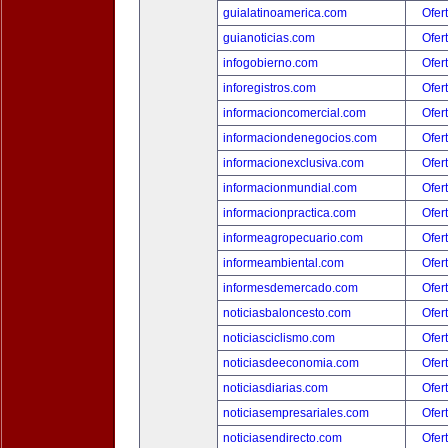
guialatinoamerica.com
Ofer
guianoticias.com
Ofer
infogobierno.com
Ofer
inforegistros.com
Ofer
informacioncomercial.com
Ofer
informaciondenegocios.com
Ofer
informacionexclusiva.com
Ofer
informacionmundial.com
Ofer
informacionpractica.com
Ofer
informeagropecuario.com
Ofer
informeambiental.com
Ofer
informesdemercado.com
Ofer
noticiasbaloncesto.com
Ofer
noticiasciclismo.com
Ofer
noticiasdeeconomia.com
Ofer
noticiasdiarias.com
Ofer
noticiasempresariales.com
Ofer
noticiasendirecto.com
Ofer