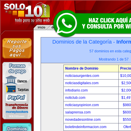
Dominios de la Categoría -
Infor
57 dominios en esta categ
Mostrando 1 de 57
Nombre de Dominio
Precio
noticiasurgentes.com
$10,0
noticiasdigitales.com
$2,50
infodiario.com
$2,00
noticlub.com
$1,49
noticiasyopinion.com
$980
salaprensa.com
$600
novedadesonline.com
$550
boletindeinformacion.com
Ofer