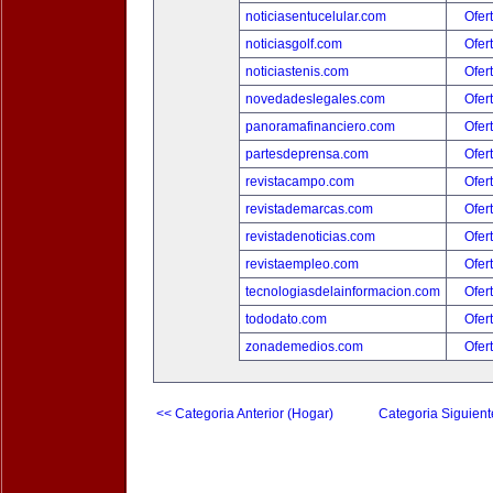
noticiasentucelular.com
Ofer
noticiasgolf.com
Ofer
noticiastenis.com
Ofer
novedadeslegales.com
Ofer
panoramafinanciero.com
Ofer
partesdeprensa.com
Ofer
revistacampo.com
Ofer
revistademarcas.com
Ofer
revistadenoticias.com
Ofer
revistaempleo.com
Ofer
tecnologiasdelainformacion.com
Ofer
tododato.com
Ofer
zonademedios.com
Ofer
<< Categoria Anterior (Hogar)
Categoria Siguient