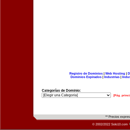
Registro de Dominios
|
Web Hosting
|
D
Dominios Expirados
|
Industrias
|
Indu
Categorías de Dominio:
[Pág. princi
** Precios expre
© 2002/2022 Solo10.com